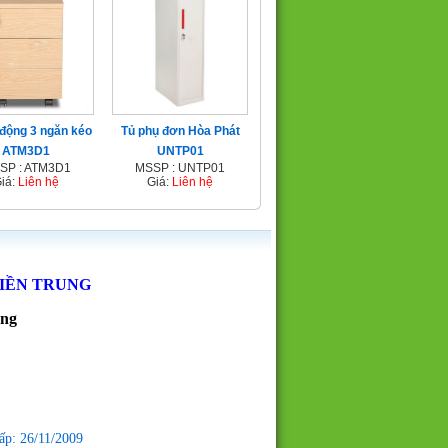
 động 3 ngăn kéo
Tủ phụ đơn Hòa Phát
ATM3D1
UNTP01
SP : ATM3D1
MSSP : UNTP01
iá:
Liên hệ
Giá:
Liên hệ
MIỀN TRUNG
ẵng
ấp: 26/11/2009