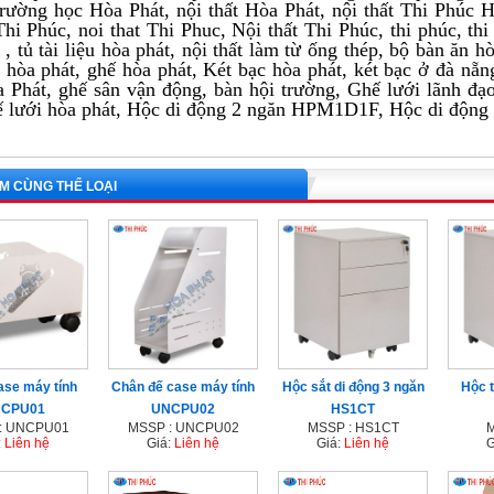
trường học Hòa Phát, nội thất Hòa Phát, nội thất Thi Phúc 
t Thi Phúc, noi that Thi Phuc, Nội thất Thi Phúc, thi phúc, t
 , tủ tài liệu hòa phát, nội thất làm từ ống thép, bộ bàn ăn
 hòa phát, ghế hòa phát, Két bạc hòa phát, két bạc ở đà nẵng
 Phát, ghế sân vận động, bàn hội trường, Ghế lưới lãnh đ
ế lưới hòa phát, Hộc di động 2 ngăn HPM1D1F, Hộc di độn
M CÙNG THỂ LOẠI
ase máy tính
Chân đế case máy tính
Hộc sắt di động 3 ngăn
Hộc t
CPU01
UNCPU02
HS1CT
: UNCPU01
MSSP : UNCPU02
MSSP : HS1CT
M
:
Liên hệ
Giá:
Liên hệ
Giá:
Liên hệ
G