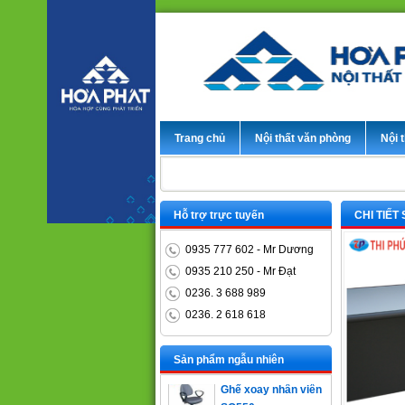
Trang chủ
Nội thất văn phòng
Nội t
Hỗ trợ trực tuyến
CHI TIẾT
0935 777 602 - Mr Dương
0935 210 250 - Mr Đạt
0236. 3 688 989
0236. 2 618 618
Bàn trưởng phòng
ET1400D
Sản phẩm ngẫu nhiên
Ghế xoay nhân viên
SG550