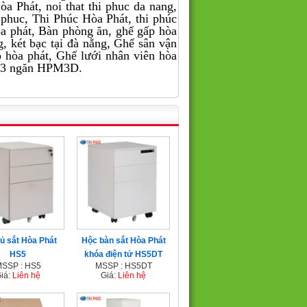
Hòa Phát, noi that thi phuc da nang,
hi phuc, Thi Phúc Hòa Phát, thi phúc
 hòa phát, Bàn phòng ăn, ghế gấp hòa
, két bạc tại đà nẵng, Ghế sân vận
ạo hòa phát, Ghế lưới nhân viên hòa
g 3 ngăn HPM3D.
ủ sắt Hòa Phát
Hộc bàn sắt Hòa Phát
HS5
khóa điện tử HS5DT
SSP : HS5
MSSP : HS5DT
iá:
Liên hệ
Giá:
Liên hệ