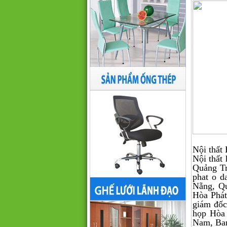
Nội thất 
Nội thấ
Quảng Tr
phat o d
Nẵng, Q
Hòa Phát,
giám đốc
họp Hòa
Nam, Ban