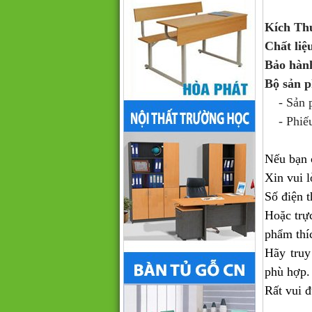
Kích Th
Chất liệ
Bảo hàn
Bộ sản 
- Sản ph
- Phiếu
Nếu bạn 
Xin vui l
Số điện t
Hoặc trự
phẩm thí
Hãy truy
phù hợp.
Rất vui 