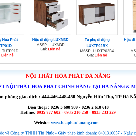
ụ Hòa Phát
Hộc di động LUXM3D
Tủ phụ di động
Hộc di
MSSP : LUXM3D
UTP01D
LUXTP02BX
Giá:
Liên hệ
: TUTP01D
MSSP : LUXTP02BX
MS
:
Liên hệ
Giá:
Liên hệ
G
NỘI THẤT HÒA PHÁT ĐÀ NẴNG
P 1 NỘI THẤT HÒA PHÁT CHÍNH HÃNG TẠI ĐÀ NẴNG & 
n phòng giao dịch : 444-446-448-450 Nguyễn Hữu Thọ, TP Đà N
Điện thoại : 0236 3 688 989 - 0236 2 618 618
Hotline:
0935 777 602 - 0935 210 250 - 0935 233 229
Website:
www.hoaphatdanang.com
ộc về Công ty TNHH Thi Phúc - Giấy phép kinh doanh: 0401316057 - Ngày c