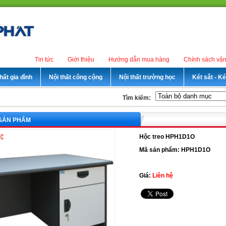
Tin tức
Giới thiệu
Hướng dẫn mua hàng
Chính sách vậ
hất gia đình
Nội thất công cộng
Nội thất trường học
Két sắt - K
Tìm kiếm:
 SẢN PHẨM
Hộc treo HPH1D1O
Mã sản phẩm: HPH1D1O
Giá:
Liên hệ