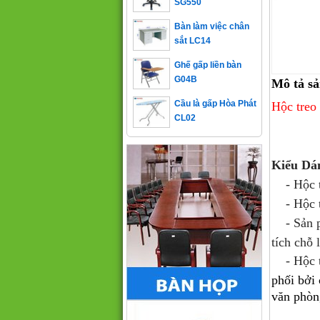
Bàn làm việc chân
sắt LC14
Ghế gấp liền bàn
G04B
Mô tả s
Cầu là gấp Hòa Phát
Hộc tre
CL02
Kiểu Dá
- Hộc tr
- Hộc thi
- Sản 
tích chỗ 
- Hộc t
phối bởi
văn phòng