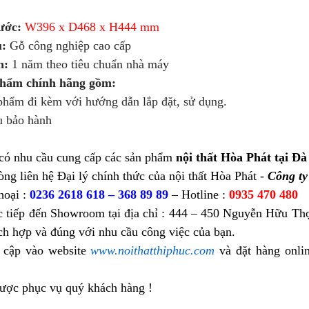
ước:
W396 x D468 x H444 mm
u:
Gỗ công nghiệp cao cấp
h:
1 năm theo tiêu chuẩn nhà máy
phẩm chính hãng gồm:
ẩm đi kèm với hướng dẫn lắp đặt, sử dụng.
 bảo hành
có nhu cầu cung cấp các sản phẩm
nội thất Hòa Phát tại Đà
òng liên hệ Đại lý chính thức của nội thất Hòa Phát -
Công t
hoại :
0236 2618 618 – 368 89 89
– Hotline :
0935 470 480
c tiếp đến Showroom tại địa chỉ : 444 – 450 Nguyễn Hữu Thọ
ch hợp và đúng với nhu cầu công việc của bạn.
 cập vào website
www.noithatthiphuc.com
và đặt hàng onli
được phục vụ quý khách hàng !