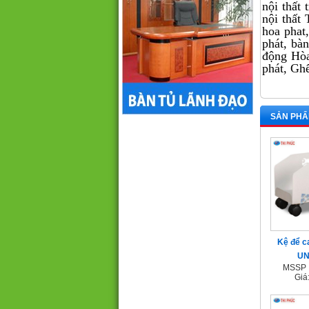
nội thất 
nội thấ
hoa phat,
phát, bàn
động Hòa
phát, Gh
SẢN PHẨ
Kệ để c
UN
MSSP 
Giá