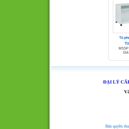
Tủ ph
T
MSSP 
Giá
ĐẠI LÝ CẤ
Vă
Bản quyền thu