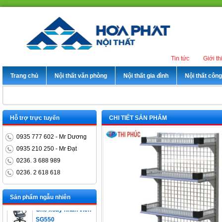
Tin tức
Giới th
Trang chủ
Nội thất văn phòng
Nội thất gia đình
Nội thất côn
Hỗ trợ trực tuyến
CHI TIẾT SẢN PHẨM
0935 777 602 - Mr Dương
0935 210 250 - Mr Đạt
0236. 3 688 989
0236. 2 618 618
Bàn trưởng phòng
ET1400D
Sản phẩm ngẫu nhiên
Ghế xoay nhân viên
SG550