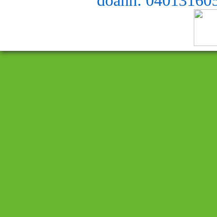
doanh: 040131605