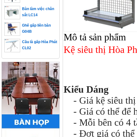
Bàn làm việc chân
sắt LC14
Ghế gấp liền bàn
G04B
Mô tả sản phẩm
Cầu là gấp Hòa Phát
CL02
Kệ siêu thị Hòa P
Kiểu Dáng
- Giá kệ siêu thị
- Giá có thể để 
- Mỗi bên có 4 tầ
- Đợt giá có thể 