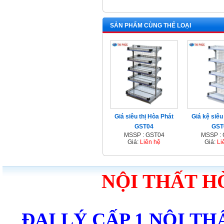
SẢN PHẨM CÙNG THỂ LOẠI
Giá siêu thị Hòa Phát
Giá kệ siêu 
GST04
GST
MSSP : GST04
MSSP :
Giá:
Liên hệ
Giá:
Li
NỘI THẤT H
ĐẠI LÝ CẤP 1 NỘI T