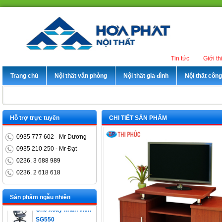
Tin tức
Giới th
Trang chủ
Nội thất văn phòng
Nội thất gia đình
Nội thất côn
Hỗ trợ trực tuyến
CHI TIẾT SẢN PHẨM
0935 777 602 - Mr Dương
0935 210 250 - Mr Đạt
0236. 3 688 989
0236. 2 618 618
Bàn trưởng phòng
ET1400D
Sản phẩm ngẫu nhiên
Ghế xoay nhân viên
SG550