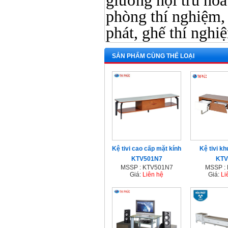
giường nội trú hòa 
phòng thí nghiệm, 
phát, ghế thí nghi
SẢN PHẨM CÙNG THỂ LOẠI
Kệ tivi cao cấp mặt kính
Kệ tivi kh
KTV501N7
KTV
MSSP : KTV501N7
MSSP :
Giá:
Liên hệ
Giá:
Li