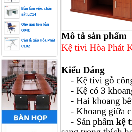
Bàn làm việc chân
sắt LC14
Ghế gấp liền bàn
G04B
Mô tả sản phẩm
Cầu là gấp Hòa Phát
CL02
Kệ tivi Hòa Phát
Kiểu Dáng
- Kệ tivi gỗ công
- Kệ có 3 khoang
- Hai khoang bê
- Khoang giữa có
- Sản phẩm
kệ 
sang trọng thích h