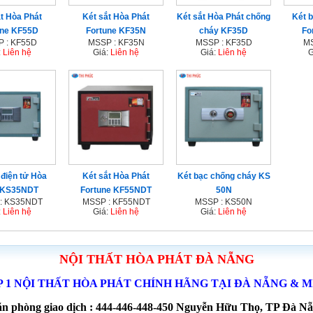
t Hòa Phát
Két sắt Hòa Phát
Két sắt Hòa Phát chống
Két 
une KF55D
Fortune KF35N
cháy KF35D
Fo
 : KF55D
MSSP : KF35N
MSSP : KF35D
MS
:
Liên hệ
Giá:
Liên hệ
Giá:
Liên hệ
G
 điện tử Hòa
Két sắt Hòa Phát
Két bạc chống cháy KS
 KS35NDT
Fortune KF55NDT
50N
: KS35NDT
MSSP : KF55NDT
MSSP : KS50N
:
Liên hệ
Giá:
Liên hệ
Giá:
Liên hệ
NỘI THẤT HÒA PHÁT ĐÀ NẴNG
P 1 NỘI THẤT HÒA PHÁT CHÍNH HÃNG TẠI ĐÀ NẴNG & 
n phòng giao dịch : 444-446-448-450 Nguyễn Hữu Thọ, TP Đà N