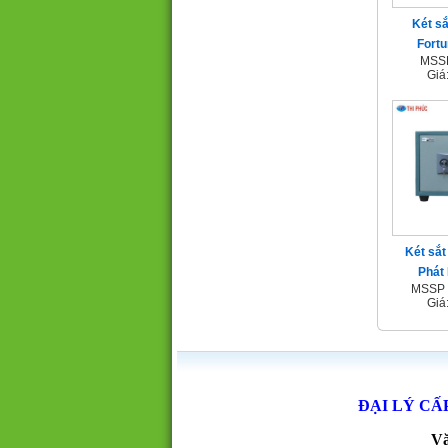
Két sắ
Fort
MSSP
Giá
Két sắt
Phát
MSSP 
Giá
ĐẠI LÝ CẤ
Vă