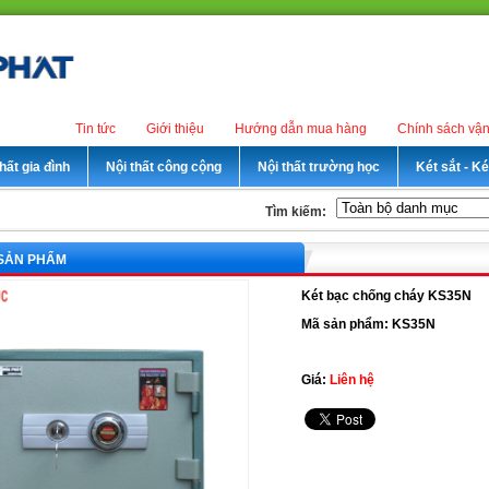
Tin tức
Giới thiệu
Hướng dẫn mua hàng
Chính sách vậ
hất gia đình
Nội thất công cộng
Nội thất trường học
Két sắt - K
Tìm kiếm:
 SẢN PHẨM
Két bạc chống cháy KS35N
Mã sản phẩm: KS35N
Giá:
Liên hệ