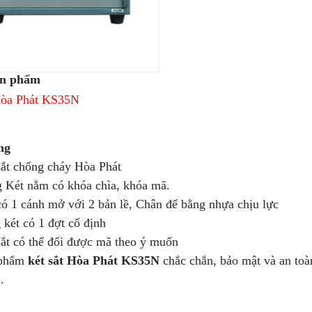
ản phẩm
Hòa Phát KS35N
ng
t chống cháy Hòa Phát
ét nằm có khóa chìa, khóa mã.
 1 cánh mở với 2 bản lề, Chân đế bằng nhựa chịu lực
ét có 1 đợt cố định
t có thể đổi được mã theo ý muốn
phẩm
két sắt Hòa Phát KS35N
chắc chắn, bảo mật và an toà
.