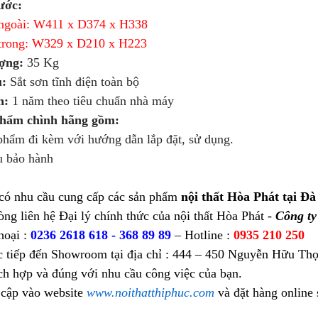
ước:
goài: W411 x D374 x H338
rong: W329 x D210 x H223
ợng:
35 Kg
u:
Sắt sơn tĩnh điện toàn bộ
h:
1 năm theo tiêu chuẩn nhà máy
phẩm chình hãng gồm:
ẩm đi kèm với hướng dẫn lắp đặt, sử dụng.
 bảo hành
có nhu cầu cung cấp các sản phẩm
nội thất Hòa Phát tại Đà
òng liên hệ Đại lý chính thức của nội thất Hòa Phát -
Công t
hoại :
0236 2618 618 - 368 89 89
– Hotline :
0935 210 250
c tiếp đến Showroom tại địa chỉ : 444 – 450 Nguyễn Hữu Thọ
ch hợp và đúng với nhu cầu công việc của bạn.
 cập vào website
www.noithatthiphuc.com
và đặt hàng online