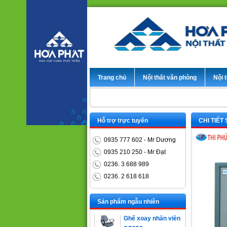
Trang chủ
Nội thất văn phòng
Nội t
Hỗ trợ trực tuyến
CHI TIẾT
0935 777 602 - Mr Dương
0935 210 250 - Mr Đạt
0236. 3 688 989
0236. 2 618 618
Bàn trưởng phòng
ET1400D
Sản phẩm ngẫu nhiên
Ghế xoay nhân viên
SG550