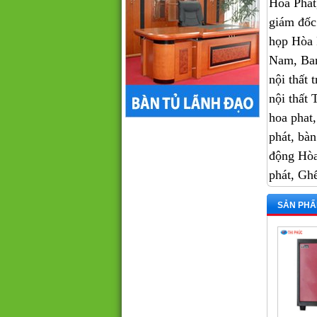
Hòa Phát,
giám đốc
họp Hòa 
Nam, Ban
nội thất 
nội thấ
hoa phat, 
phát, bàn
động Hòa
phát, Ghê
SẢN PHẨ