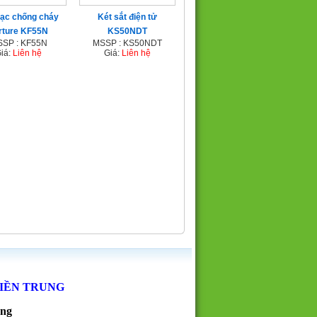
bạc chống cháy
Két sắt điện tử
rture KF55N
KS50NDT
SP : KF55N
MSSP : KS50NDT
iá:
Liên hệ
Giá:
Liên hệ
MIỀN TRUNG
ẵng