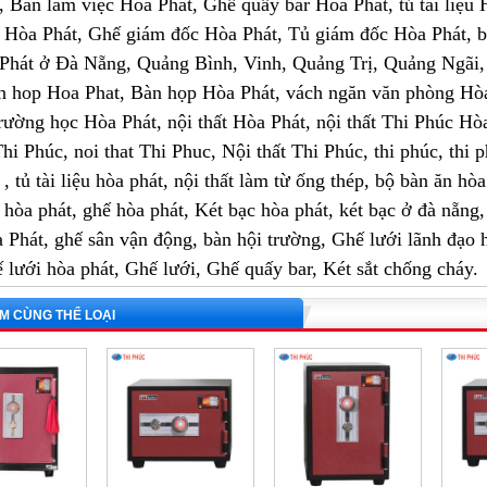
 Bàn làm việc Hòa Phát, Ghế quầy bar Hòa Phát, tủ tài liệu Hò
 Hòa Phát, Ghế giám đốc Hòa Phát, Tủ giám đốc Hòa Phát, 
Phát ở Đà Nẵng, Quảng Bình, Vinh, Quảng Trị, Quảng Ngãi
 hop Hoa Phat, Bàn họp Hòa Phát, vách ngăn văn phòng Hòa 
trường học Hòa Phát, nội thất Hòa Phát, nội thất Thi Phúc Hò
t Thi Phúc, noi that Thi Phuc, Nội thất Thi Phúc, thi phúc, th
, tủ tài liệu hòa phát, nội thất làm từ ống thép, bộ bàn ăn h
 hòa phát, ghế hòa phát, Két bạc hòa phát, két bạc ở đà nẵng, 
 Phát, ghế sân vận động, bàn hội trường, Ghế lưới lãnh đạo
́ lưới hòa phát, Ghế lưới, Ghế quấy bar, Két sắt chống cháy.
M CÙNG THỂ LOẠI