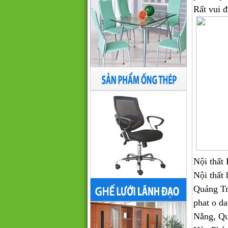
Rất vui 
Nội thất 
Nội thấ
Quảng Tr
phat o da
Nẵng, Qu