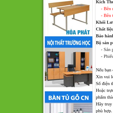
Kích Th
- Bên n
- Bên t
Khối Lư
Chất liệ
Bảo hàn
Bộ sản 
- Sản ph
- Phiếu
Nếu bạn 
Xin vui l
Số điện t
Hoặc trự
phẩm thí
Hãy truy
phù hợp.