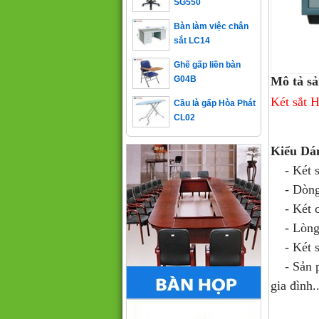
Bàn làm việc chân
sắt LC14
Ghế gấp liền bàn
G04B
Mô tả s
Cầu là gấp Hòa Phát
Két sắt 
CL02
Kiểu Dá
- Két sắ
- Dòng K
- Két có
- Lòng k
- Két sắ
- Sản 
gia đình..