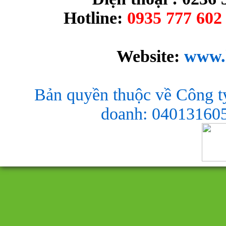
Hotline:
0935 777 602 
Website:
www.
Bản quyền thuộc về Công t
doanh: 040131605