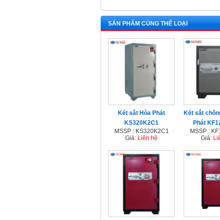
SẢN PHẨM CÙNG THỂ LOẠI
Két sắt Hòa Phát
Két sắt chố
KS320K2C1
Phát KF
MSSP : KS320K2C1
MSSP : K
Giá:
Liên hệ
Giá:
Li