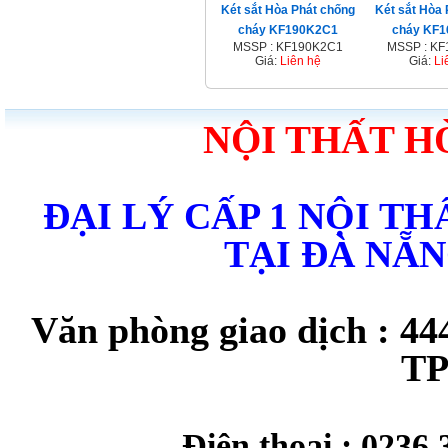
Két sắt Hòa Phát chống
Két sắt Hòa
cháy KF190K2C1
cháy KF
MSSP : KF190K2C1
MSSP : K
Giá:
Liên hệ
Giá:
Li
NỘI THẤT H
ĐẠI LÝ CẤP 1 NỘI T
TẠI ĐÀ NẴ
Văn phòng giao dịch : 44
TP
Điện thoại : 0236 