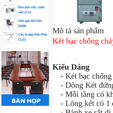
Bàn làm việc chân
sắt LC14
Ghế gấp liền bàn
G04B
Mô tả sản phẩm
Cầu là gấp Hòa Phát
CL02
Két bạc chống ch
Kiểu Dáng
- Két bạc chống 
- Dòng Két đứng c
- Mỗi tầng có khó
- Lòng két có 1 đ
- Bánh xe sắt di