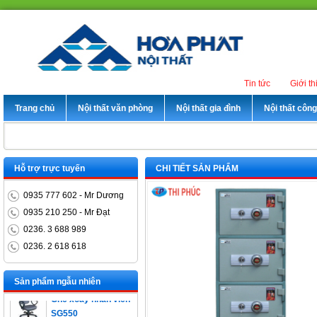
Tin tức
Giới th
Trang chủ
Nội thất văn phòng
Nội thất gia đình
Nội thất côn
Hỗ trợ trực tuyến
CHI TIẾT SẢN PHẨM
0935 777 602 - Mr Dương
0935 210 250 - Mr Đạt
0236. 3 688 989
0236. 2 618 618
Bàn trưởng phòng
ET1400D
Sản phẩm ngẫu nhiên
Ghế xoay nhân viên
SG550