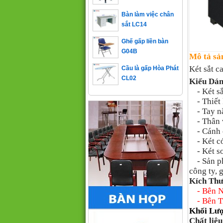
Bàn làm việc chân
sắt LC14
Ghế gấp liền bàn
G04B
Mô tả sả
Cầu là gấp Hòa Phát
CL02
Két sắt 
Kiểu Dá
- Két sắ
- Thiết 
- Tay nắ
- Thân và
- Cánh có
- Két có 
- Két sơ
- Sản 
công ty, g
Kích Thư
- Bên 
- Bên T
Khối Lư
Chất liệu