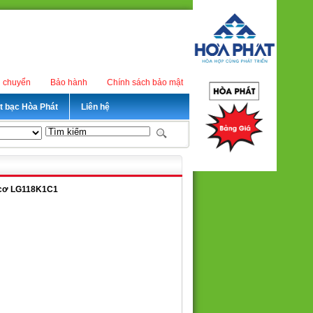
n chuyển
Bảo hành
Chính sách bảo mật
ét bạc Hòa Phát
Liên hệ
á cơ LG118K1C1