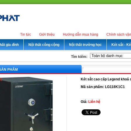
Tin tức
Giới thiệu
Hướng dẫn mua hàng
Chính sách vậ
hất gia đình
Nội thất công cộng
Nội thất trường học
Két sắt - K
Tìm kiếm:
 SẢN PHẨM
Két sắt cao cấp Legend kho
Mã sản phẩm: LG118K1C1
Giá:
Liên hệ