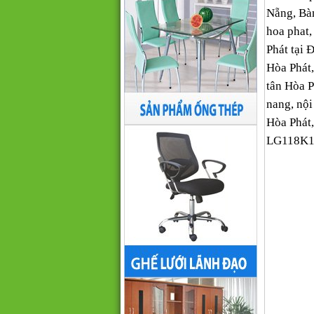
Nẵng, Bàn
hoa phat,
Phát tại 
Hòa Phát,
tân Hòa Ph
nang, nội
Hòa Phát,
LG118K