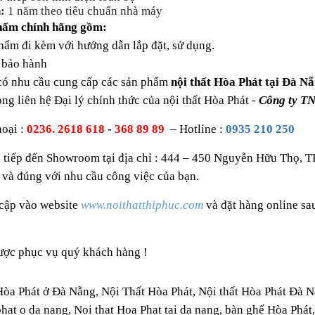
:
1 năm theo tiêu chuẩn nhà máy
hẩm chính hãng gồm:
ẩm đi kèm với hướng dẫn lắp đặt, sử dụng.
bảo hành
có nhu cầu cung cấp các sản phẩm
nội thất Hòa Phát tại Đà Nẵ
òng liên hệ Đại lý chính thức của nội thất Hòa Phát -
Công ty T
hoại :
0236. 2618 618
-
368 89 89
– Hotline :
0935 210 250
 tiếp đến Showroom tại địa chỉ : 444 – 450 Nguyễn Hữu Thọ, T
 và đúng với nhu cầu công việc của bạn.
 cập vào website
www.noithatthiphuc.com
và đặt hàng online s
ược phục vụ quý khách hàng !
Hòa Phát ở Đà Nẵng, Nội Thất Hòa Phát, Nội thất Hòa Phát Đà 
phat o da nang, Noi that Hoa Phat tai da nang, bàn ghế Hòa Phát