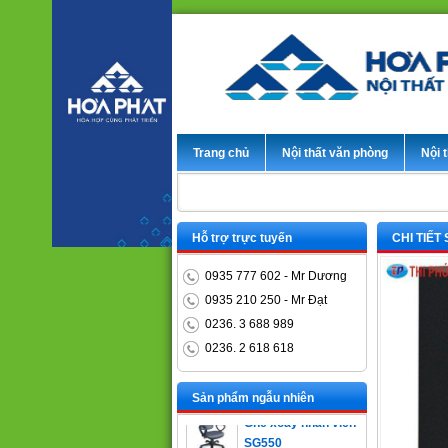
Trang chủ
Nội thất văn phòng
Nội t
Hỗ trợ trực tuyến
CHI TIẾT
0935 777 602 - Mr Dương
0935 210 250 - Mr Đạt
0236. 3 688 989
Bàn trưởng phòng
0236. 2 618 618
ET1400D
Sản phẩm ngẫu nhiên
Ghế xoay nhân viên
SG550