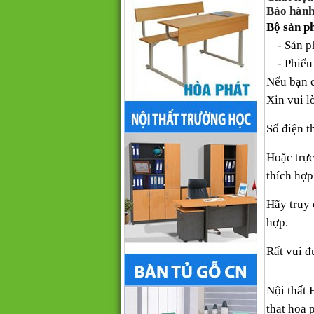
Bảo hành
Bộ sản p
- Sản ph
- Phiếu 
Nếu bạn 
Xin vui l
Số điện t
Hoặc trực
thích hợp
Hãy truy
hợp.
Rất vui đ
Nội thất 
that hoa 