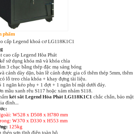
n phẩm
cao cấp Legend khoá cơ LG118K1C1
ng
t cao cấp Legend Hòa Phát
kế sử dụng khóa mã và khóa chìa
m 3 chạc bằng thép đặc mạ sáng bóng
 cánh dày dặn, bản lề cánh được gia cố thêm thép 5mm, thêm 
 lỗ treo chìa khóa + khay đựng tài liệu.
1 ngăn kéo phụ + 1 đợt + 1 ngăn bí mật dưới đáy.
n mầu xanh rêu S117 hoặc xám nhám S118.
phẩm
két sắt Legend Hòa Phát LG118K1C1
chắc chắn, bảo mật
ia đình...
ớc:
Ngoài: W528 x D508 x H780 mm
rong: W370 x D330 x H553 mm
ợng:
125kg
:
thép sơn tĩnh điện toàn bộ