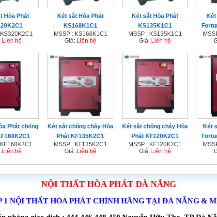
t Hòa Phát
Két sắt Hòa Phát
Két sắt Hòa Phát
Két
320K2C1
KS168K1C1
KS135K1C1
Fort
 KS320K2C1
MSSP : KS168K1C1
MSSP : KS135K1C1
MSSP
:
Liên hệ
Giá:
Liên hệ
Giá:
Liên hệ
G
òa Phát chống
Két sắt chống cháy Hòa
Két sắt chống cháy Hòa
Két 
KF168K2C1
Phát KF135K2C1
Phát KF120K2C1
Fort
 KF168K2C1
MSSP : KF135K2C1
MSSP : KF120K2C1
MSSP
:
Liên hệ
Giá:
Liên hệ
Giá:
Liên hệ
G
NỘI THẤT HÒA PHÁT ĐÀ NẴNG
P 1 NỘI THẤT HÒA PHÁT CHÍNH HÃNG TẠI ĐÀ NẴNG & 