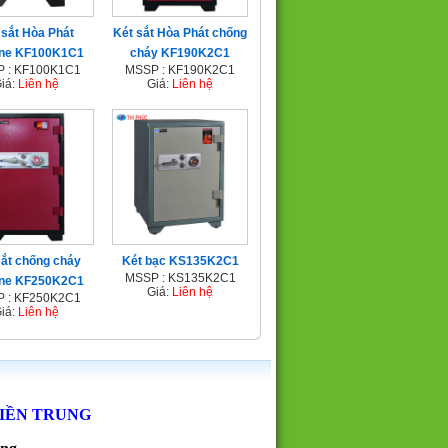
 sắt Hòa Phát
Két sắt Hòa Phát chống
une KF100K1C1
cháy KF190K2C1
 : KF100K1C1
MSSP : KF190K2C1
iá:
Liên hệ
Giá:
Liên hệ
sắt chống cháy
Két bạc KS135K2C1
MSSP : KS135K2C1
une KF250K2C1
Giá:
Liên hệ
 : KF250K2C1
iá:
Liên hệ
MIỀN TRUNG