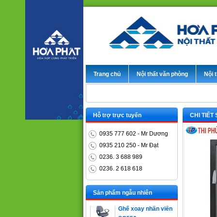
Trang chủ
Nội thất văn phòng
Nội t
Hỗ trợ trực tuyến
CHI TIẾT
0935 777 602 - Mr Dương
0935 210 250 - Mr Đạt
0236. 3 688 989
0236. 2 618 618
Bàn trưởng phòng
ET1400D
Sản phẩm ngẫu nhiên
Ghế xoay nhân viên
SG550