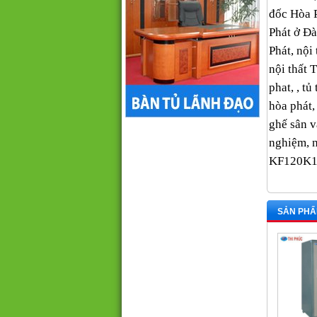
đốc Hòa 
Phát ở Đà
Phát, nội 
nội thất
phat, , tủ
hòa phát,
ghế sân v
nghiệm, 
KF120K1
SẢN PHẨ