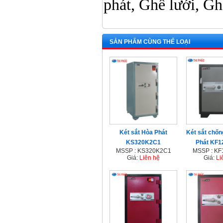
phát, Ghế lưới, Gh
SẢN PHẨM CÙNG THỂ LOẠI
Két sắt Hòa Phát
Két sắt chố
KS320K2C1
Phát KF
MSSP : KS320K2C1
MSSP : K
Giá:
Liên hệ
Giá:
Li