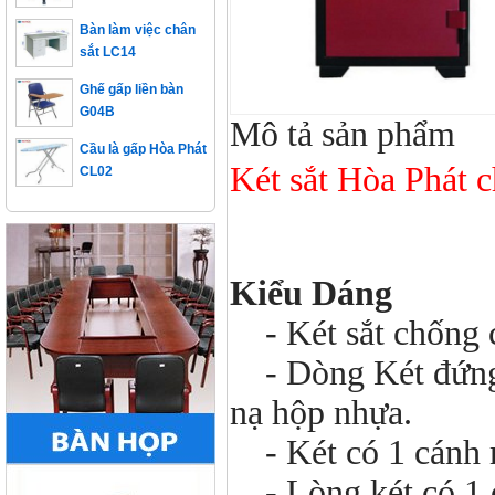
Bàn làm việc chân
sắt LC14
Ghế gấp liền bàn
G04B
Mô tả sản phẩm
Cầu là gấp Hòa Phát
CL02
Két sắt Hòa Phát
Kiểu Dáng
- Két sắt chống 
- Dòng Két đứng 
nạ hộp nhựa.
- Két có 1 cánh m
- Lòng két có 1 đ