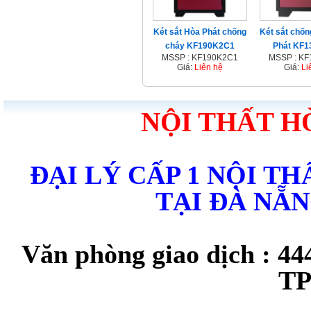
Két sắt Hòa Phát chống
Két sắt chố
cháy KF190K2C1
Phát KF
MSSP : KF190K2C1
MSSP : K
Giá:
Liên hệ
Giá:
Li
NỘI THẤT H
ĐẠI LÝ CẤP 1 NỘI T
TẠI ĐÀ NẴ
Văn phòng giao dịch : 44
TP