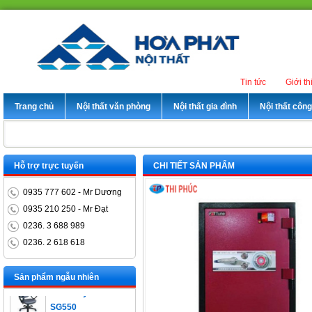
Tin tức
Giới th
Trang chủ
Nội thất văn phòng
Nội thất gia đình
Nội thất côn
Hỗ trợ trực tuyến
CHI TIẾT SẢN PHẨM
0935 777 602 - Mr Dương
0935 210 250 - Mr Đạt
0236. 3 688 989
0236. 2 618 618
Bàn trưởng phòng
ET1400D
Sản phẩm ngẫu nhiên
Ghế xoay nhân viên
SG550