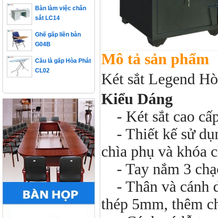
sắt LC14
Ghế gấp liền bàn
G04B
Cầu là gấp Hòa Phát
Mô tả sản phẩm
CL02
Két sắt Legend H
Kiểu Dáng
- Két sắt cao cấ
- Thiết kế sử dụn
chìa phụ và khóa c
- Tay nắm 3 chạc
- Thân và cánh dà
thép 5mm, thêm ch