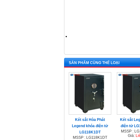
.
SẢN PHẨM CÙNG THỂ LOẠI
Két sắt Hòa Phát
Két sắt Le
Legend khóa điện tử
điện tử L
MSSP : L
LG118K1DT
Giá:
Li
MSSP : LG118K1DT