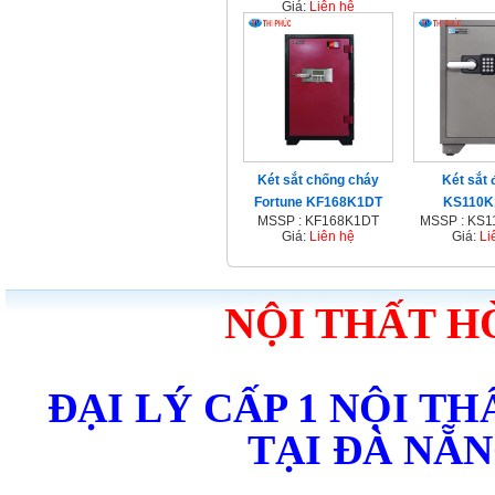
Giá:
Liên hệ
Két sắt chống cháy
Két sắt 
Fortune KF168K1DT
KS110K
MSSP : KF168K1DT
MSSP : KS
Giá:
Liên hệ
Giá:
Li
NỘI THẤT H
ĐẠI LÝ CẤP 1 NỘI T
TẠI ĐÀ NẴ