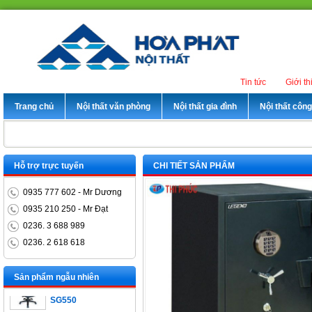
Tin tức
Giới th
Trang chủ
Nội thất văn phòng
Nội thất gia đình
Nội thất côn
Hỗ trợ trực tuyến
CHI TIẾT SẢN PHẨM
0935 777 602 - Mr Dương
0935 210 250 - Mr Đạt
0236. 3 688 989
Bàn trưởng phòng
0236. 2 618 618
ET1400D
Ghế xoay nhân viên
Sản phẩm ngẫu nhiên
SG550
Bàn làm việc chân