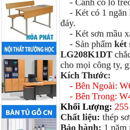
- Cánh có lỗ treo 
- Két có 1 ngăn k
đáy.
- Két sơn mầu xa
- Sản phẩm
két
LG208K1DT
chắc
cho mọi công ty, gi
Kích Thước:
- Bên Ngoài: 
- Bên Trong: W
Khối Lượng:
255
Chất liệu:
thép sơ
Bảo hành:
1 năm 