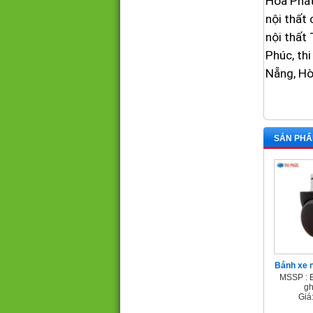
Hòa Phát
nội thất 
nội thấ
Phúc, thi
Nẵng, Hò
SẢN PHẨ
Bánh xe 
MSSP : 
gh
Giá