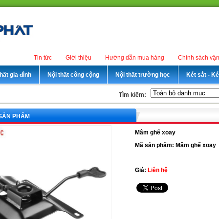
Tin tức
Giới thiệu
Hướng dẫn mua hàng
Chính sách vậ
hất gia đình
Nội thất công cộng
Nội thất trường học
Két sắt - K
Tìm kiếm:
 SẢN PHẨM
Mâm ghế xoay
Mã sản phẩm: Mâm ghế xoay
Giá:
Liên hệ