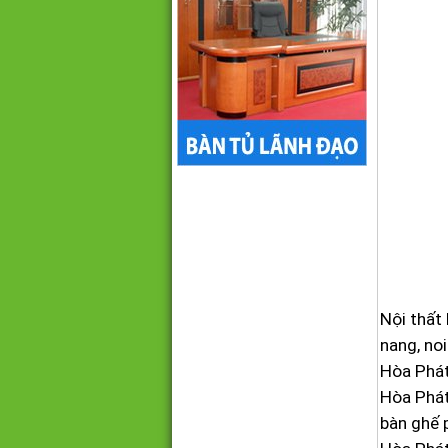
Nội thất 
nang, no
Hòa Phát
Hòa Phát
bàn ghế 