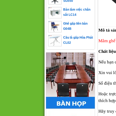
Bàn làm việc chân
sắt LC14
Ghế gấp liền bàn
G04B
Mô tả sả
Cầu là gấp Hòa Phát
CL02
Mâm ghế
Chất liệ
Nếu bạn 
Xin vui l
Số điện t
Hoặc trực
thích hợp
Hãy truy