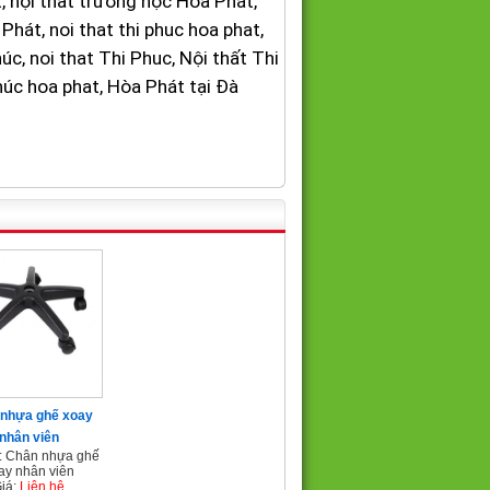
, nội thất trường học Hòa Phát,
Phát, noi that thi phuc hoa phat,
úc, noi that Thi Phuc, Nội thất Thi
phúc hoa phat, Hòa Phát tại Đà
nhựa ghế xoay
nhân viên
: Chân nhựa ghế
ay nhân viên
iá:
Liên hệ