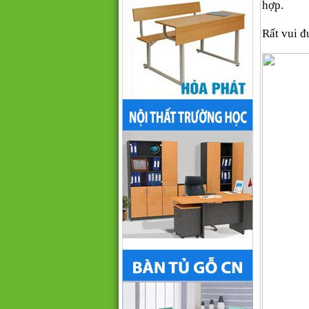
hợp.
Rất vui đ