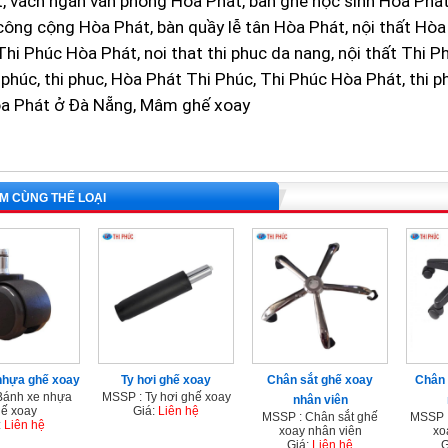
, vách ngăn văn phòng Hòa Phát, bàn ghế học sinh Hòa Phát
công cộng Hòa Phát, bàn quầy lễ tân Hòa Phát, nội thất Hòa 
t Thi Phúc Hòa Phát, noi that thi phuc da nang, nội thất Thi Ph
 phúc, thi phuc, Hòa Phát Thi Phúc, Thi Phúc Hòa Phát, thi 
a Phát ở Đà Nẵng, Mâm ghế xoay
M CÙNG THỂ LOẠI
nhựa ghế xoay
Ty hơi ghế xoay
Chân sắt ghế xoay
Chân 
Bánh xe nhựa
MSSP : Ty hơi ghế xoay
nhân viên
ế xoay
Giá:
Liên hệ
MSSP : Chân sắt ghế
MSSP 
:
Liên hệ
xoay nhân viên
xo
Giá:
Liên hệ
G