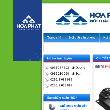
Trang chủ
Nội thất văn phòng
Nội t
Hỗ trợ trực tuyến
CHI TIẾT
0935 777 602 - Mr Dương
0935 210 250 - Mr Đạt
0236. 3 688 989
0236. 2 618 618
Bàn trưởng phòng
ET1400D
Sản phẩm ngẫu nhiên
Ghế xoay nhân viên
SG550