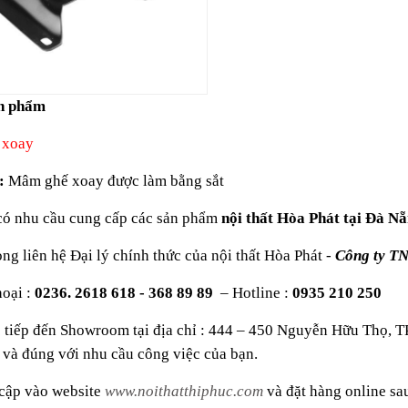
n phẩm
 xoay
u:
Mâm ghế xoay được làm bằng sắt
có nhu cầu cung cấp các sản phẩm
nội thất Hòa Phát tại Đà Nẵ
òng liên hệ Đại lý chính thức của nội thất Hòa Phát -
Công ty T
hoại :
0236. 2618 618
-
368 89 89
– Hotline :
0935 210 250
 tiếp đến Showroom tại địa chỉ : 444 – 450 Nguyễn Hữu Thọ, T
 và đúng với nhu cầu công việc của bạn.
 cập vào website
www.noithatthiphuc.com
và đặt hàng online s