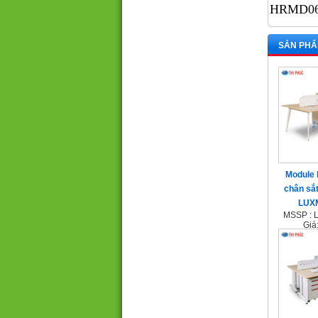
HRMD06
SẢN PHẨ
Module 
chân sắt
LUX
MSSP :
Giá