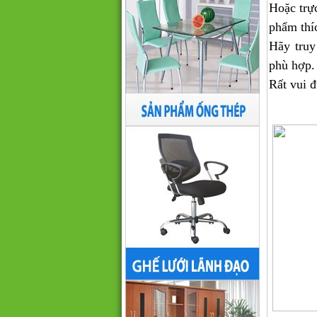
Hoặc trự
phẩm thí
Hãy truy
phù hợp.
Rất vui 