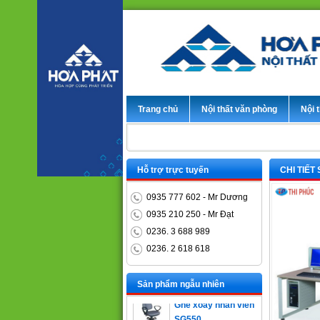
Trang chủ
Nội thất văn phòng
Nội t
Hỗ trợ trực tuyến
CHI TIẾT
0935 777 602 - Mr Dương
0935 210 250 - Mr Đạt
0236. 3 688 989
0236. 2 618 618
Bàn trưởng phòng
ET1400D
Sản phẩm ngẫu nhiên
Ghế xoay nhân viên
SG550