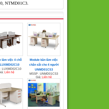
0, NTMD01C3.
 làm việc 4 chỗ
Module bàn làm việc
i LUXMD02C10
chân sắt cho 4 người
 : LUXMD02C10
UNMD01CS3
iá:
Liên hệ
MSSP : UNMD01CS3
Giá:
Liên hệ