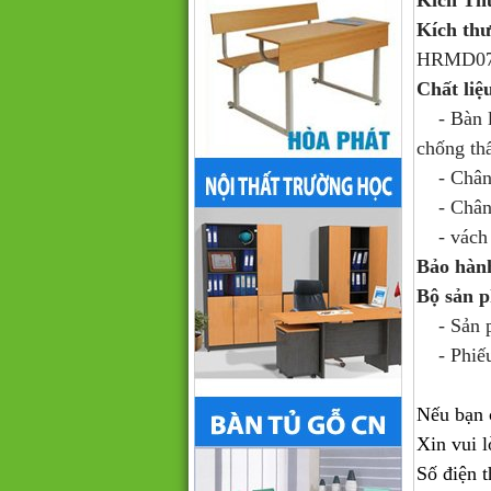
Kích Th
Kích th
HRMD07
Chất liệ
- Bàn là
chống th
- Chân l
- Chân c
- vách 
Bảo hàn
Bộ sản 
- Sản ph
- Phiếu
Nếu bạn 
Xin vui l
Số điện t