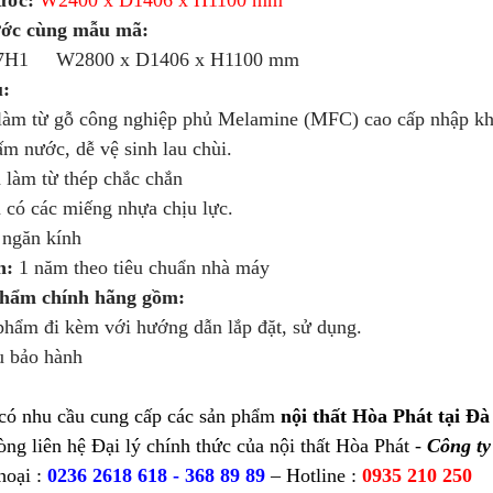
ước:
W2400 x D1406 x H1100 mm
ước cùng mẫu mã:
H1 W2800 x D1406 x H1100 mm
u:
m từ gỗ công nghiệp phủ Melamine (MFC) cao cấp nhập khẩ
ấm nước, dễ vệ sinh lau chùi.
àm từ thép chắc chắn
ó các miếng nhựa chịu lực.
ngăn kính
h:
1 năm theo tiêu chuẩn nhà máy
phẩm chính hãng gồm:
ẩm đi kèm với hướng dẫn lắp đặt, sử dụng.
 bảo hành
có nhu cầu cung cấp các sản phẩm
nội thất Hòa Phát tại Đà
òng liên hệ Đại lý chính thức của nội thất Hòa Phát -
Công t
hoại :
0236 2618 618 - 368 89 89
– Hotline :
0935 210 250