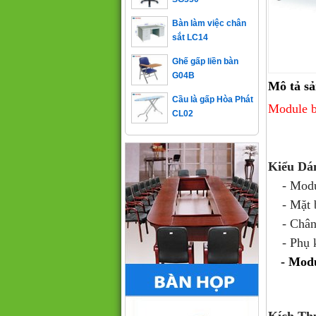
Bàn làm việc chân
sắt LC14
Ghế gấp liền bàn
G04B
Mô tả s
Cầu là gấp Hòa Phát
CL02
Module 
Kiểu Dá
- Module
- Mặt bà
- Chân b
- Phụ ki
- Modu