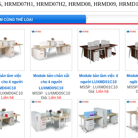
, HRMD07H1, HRMD07H2, HRMD08, HRMD09, HRMD1
M CÙNG THỂ LOẠI
bàn làm việc
Module bàn chân sắt
Module bàn làm việc 4
Module
 cho 4 người
cho 4 người
người LUXMD01C10
ngồ
MSSP : LUXMD01C10
MSSP
MD04C10
LUXMD05C10
Giá:
Liên hệ
G
 LUXMD04C10
MSSP : LUXMD05C10
:
Liên hệ
Giá:
Liên hệ