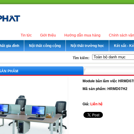
Tin tức
Giới thiệu
Hướng dẫn mua hàng
Chính sách vậ
hất gia đình
Nội thất công cộng
Nội thất trường học
Két sắt - K
Tìm kiếm:
 SẢN PHẨM
Module bàn làm việc HRMD0
Mã sản phẩm: HRMD07H2
Giá:
Liên hệ