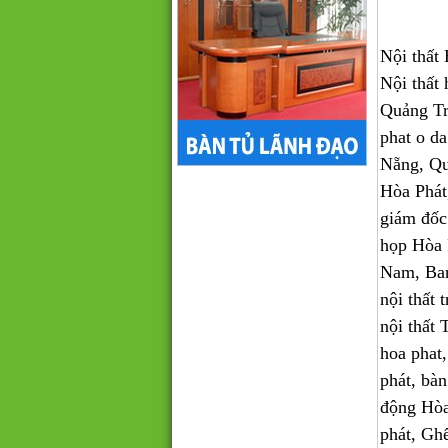
Nội thất 
Nội thấ
Quảng Tr
phat o da
Nẵng, Qu
Hòa Phát,
giám đốc
họp Hòa 
Nam, Ban
nội thất 
nội thấ
hoa phat, 
phát, bàn
động Hòa
phát, Ghê