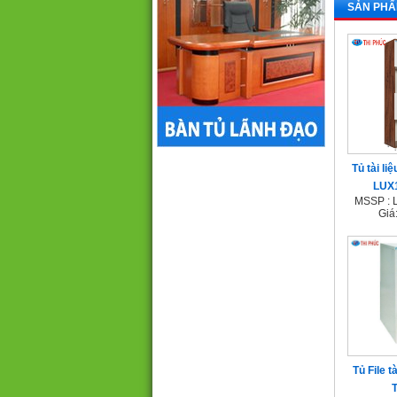
SẢN PHẨ
Tủ tài li
LUX
MSSP : 
Giá
Tủ File t