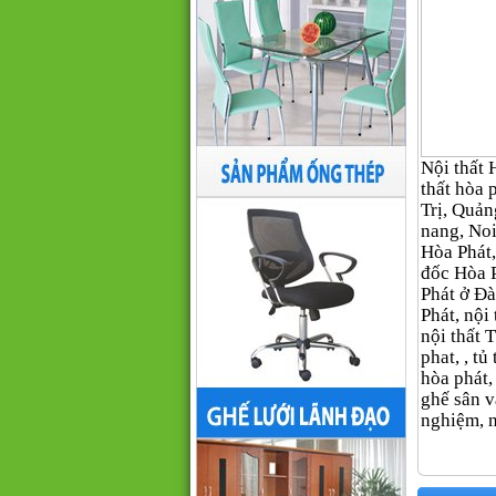
Nội thất H
thất hòa
Trị, Quản
nang, Noi
Hòa Phát,
đốc Hòa 
Phát ở Đà
Phát, nội 
nội thất
phat, , tủ
hòa phát,
ghế sân v
nghiệm, n