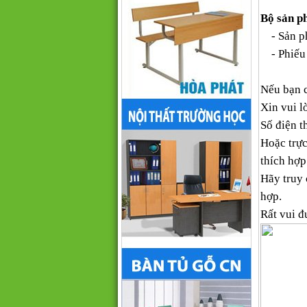
Bộ sản p
- Sản ph
- Phiếu 
Nếu bạn 
Xin vui l
Số điện th
Hoặc trực
thích hợp
Hãy truy
hợp.
Rất vui đ