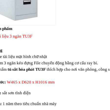
n phẩm
ài liệu 3 ngăn TU3F
ng
 tài liệu mặt hình chữ nhật
 3 ngăn kéo đựng File chuyển động bằng cơ cấu ray bi.
phẩm
tủ sắt hòa phát TU3F
thích hợp cho nơi văn phòng, công sở
ớc:
W465 x D620 x H1016 mm
:
sắt sơn tĩnh điện
:
1 năm theo tiêu chuẩn nhà máy