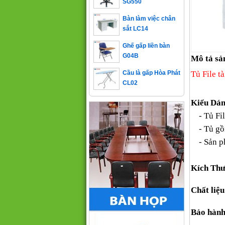
Bàn làm việc chân
sắt LC14
Ghế gấp liền bàn
G04B
Mô tả sả
Cầu là gấp Hòa Phát
Tủ File t
CL02
Kiểu Dá
- Tủ File
- Tủ gồm
- Sản 
Kích Thư
Chất liệu
Bảo hành