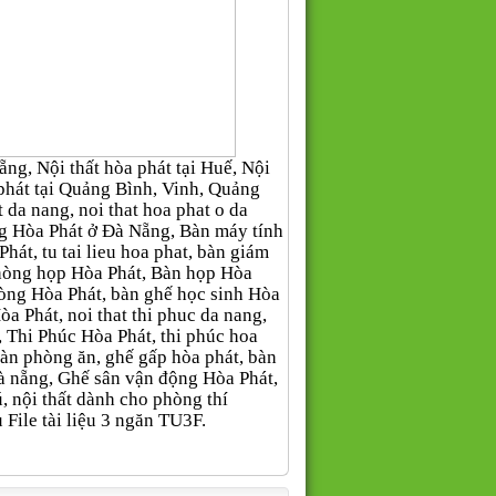
g, Nội thất hòa phát tại Huế, Nội
òa phát tại Quảng Bình, Vinh, Quảng
da nang, noi that hoa phat o da
òng Hòa Phát ở Đà Nẵng, Bàn máy tính
hát, tu tai lieu hoa phat, bàn giám
phòng họp Hòa Phát, Bàn họp Hòa
òng Hòa Phát, bàn ghế học sinh Hòa
Hòa Phát, noi that thi phuc da nang,
uc, Thi Phúc Hòa Phát, thi phúc hoa
, Bàn phòng ăn, ghế gấp hòa phát, bàn
à nẵng, Ghế sân vận động Hòa Phát,
ú, nội thất dành cho phòng thí
 File tài liệu 3 ngăn TU3F
.