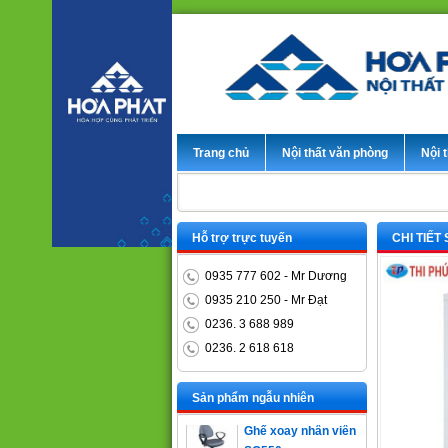
Trang chủ
Nội thất văn phòng
Nội t
Hỗ trợ trực tuyến
CHI TIẾT
0935 777 602 - Mr Dương
0935 210 250 - Mr Đạt
0236. 3 688 989
0236. 2 618 618
Bàn trưởng phòng
ET1400D
Sản phẩm ngẫu nhiên
Ghế xoay nhân viên
SG550