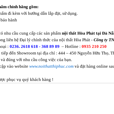
hẩm chính hãng gồm:
ẩm đi kèm với hướng dẫn lắp đặt, sử dụng.
bảo hành
có nhu cầu cung cấp các sản phẩm
nội thất Hòa Phát tại Đà Nẵ
òng liên hệ Đại lý chính thức của nội thất Hòa Phát -
Công ty T
oại :
0236. 2618 618 - 368 89 89
– Hotline :
0935 210 250
 tiếp đến Showroom tại địa chỉ : 444 – 450 Nguyễn Hữu Thọ, T
 và đúng với nhu cầu công việc của bạn.
 cập vào website
www.noithatthiphuc.com
và đặt hàng online s
ược phục vụ quý khách hàng !