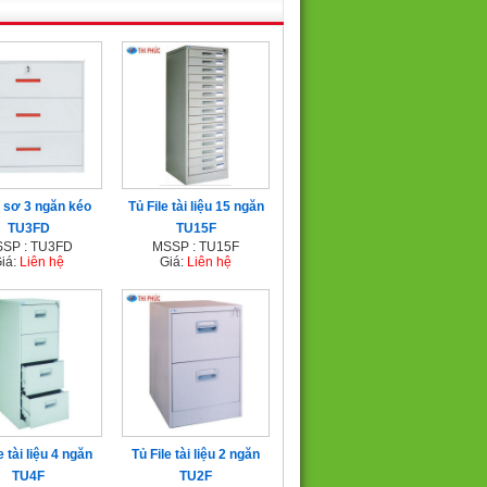
 sơ 3 ngăn kéo
Tủ File tài liệu 15 ngăn
TU3FD
TU15F
SP : TU3FD
MSSP : TU15F
iá:
Liên hệ
Giá:
Liên hệ
e tài liệu 4 ngăn
Tủ File tài liệu 2 ngăn
TU4F
TU2F