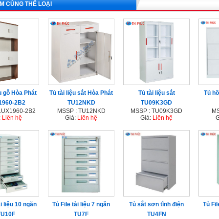
M CÙNG THỂ LOẠI
ệu gỗ Hòa Phát
Tủ tài liệu sắt Hòa Phát
Tủ tài liệu sắt
Tủ hồ
1960-2B2
TU12NKD
TU09K3GD
LUX1960-2B2
MSSP : TU12NKD
MSSP : TU09K3GD
MS
:
Liên hệ
Giá:
Liên hệ
Giá:
Liên hệ
G
ài liệu 10 ngăn
Tủ File tài liệu 7 ngăn
Tủ sắt sơn tĩnh điện
Tủ Fil
TU10F
TU7F
TU4FN