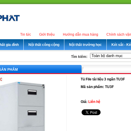
Tin tức
Giới thiệu
Hướng dẫn mua hàng
Chính sách vậ
hất gia đình
Nội thất công cộng
Nội thất trường học
Két sắt - K
Tìm kiếm:
 SẢN PHẨM
Tủ File tài liệu 3 ngăn TU3F
Mã sản phẩm: TU3F
Giá:
Liên hệ