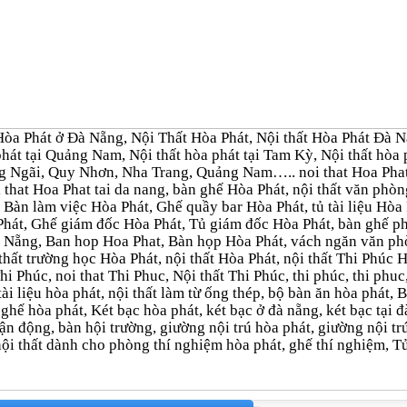
òa Phát ở Đà Nẵng, Nội Thất Hòa Phát, Nội thất Hòa Phát Đà Nẵn
 phát tại Quảng Nam, Nội thất hòa phát tại Tam Kỳ, Nội thất h
g Ngãi, Quy Nhơn, Nha Trang, Quảng Nam….. noi that Hoa Phat 
 that Hoa Phat tai da nang, bàn ghế Hòa Phát, nội thất văn ph
 Bàn làm việc Hòa Phát, Ghế quầy bar Hòa Phát, tủ tài liệu Hòa P
Phát, Ghế giám đốc Hòa Phát, Tủ giám đốc Hòa Phát, bàn ghế 
 Nẵng, Ban hop Hoa Phat, Bàn họp Hòa Phát, vách ngăn văn ph
thất trường học Hòa Phát, nội thất Hòa Phát, nội thất Thi Phúc 
 Thi Phúc, noi that Thi Phuc, Nội thất Thi Phúc, thi phúc, thi ph
 tài liệu hòa phát, nội thất làm từ ống thép, bộ bàn ăn hòa phát
 ghế hòa phát, Két bạc hòa phát, két bạc ở đà nẵng, két bạc tại đ
ận động, bàn hội trường, giường nội trú hòa phát, giường nội tr
ội thất dành cho phòng thí nghiệm hòa phát, ghế thí nghiệm,
Tủ