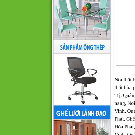
Nội thất H
thất hòa
Trị, Quản
nang, Noi
Vinh, Qu
Phát, Ghế
Hòa Phát
Vinh, Qu