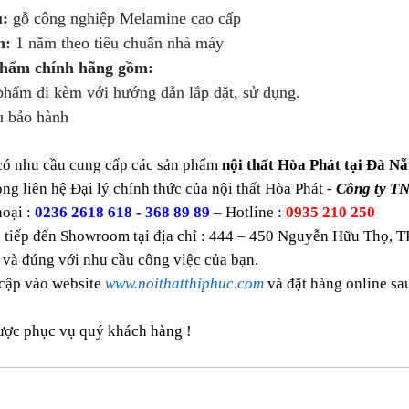
u:
gỗ công nghiệp Melamine cao cấp
h:
1 năm theo tiêu chuẩn nhà máy
phẩm chính hãng gồm:
ẩm đi kèm với hướng dẫn lắp đặt, sử dụng.
 bảo hành
có nhu cầu cung cấp các sản phẩm
nội thất Hòa Phát tại Đà Nẵ
òng liên hệ Đại lý chính thức của nội thất Hòa Phát -
Công ty T
hoại :
0236 2618 618 - 368 89 89
– Hotline :
0935 210 250
 tiếp đến Showroom tại địa chỉ : 444 – 450 Nguyễn Hữu Thọ, T
 và đúng với nhu cầu công việc của bạn.
 cập vào website
www.noithatthiphuc.com
và đặt hàng online s
ược phục vụ quý khách hàng !