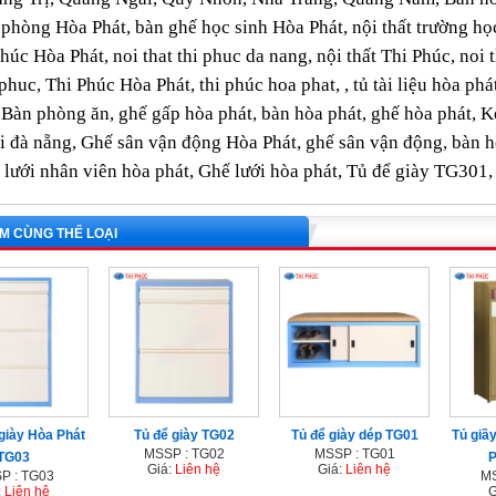
phòng Hòa Phát, bàn ghế học sinh Hòa Phát, nội thất trường học H
Phúc Hòa Phát, noi that thi phuc da nang, nội thất Thi Phúc, noi t
phuc, Thi Phúc Hòa Phát, thi phúc hoa phat, , tủ tài liệu hòa phát,
 Bàn phòng ăn, ghế gấp hòa phát, bàn hòa phát, ghế hòa phát, K
i đà nẵng, Ghế sân vận động Hòa Phát, ghế sân vận động, bàn 
́ lưới nhân viên hòa phát, Ghế lưới hòa phát, Tủ để giày TG3
M CÙNG THỂ LOẠI
giày Hòa Phát
Tủ để giày TG02
Tủ để giày dép TG01
Tủ giầ
MSSP : TG02
MSSP : TG01
TG03
P
Giá:
Liên hệ
Giá:
Liên hệ
P : TG03
MS
:
Liên hệ
G