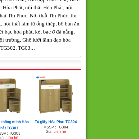
òa Phát, nội thất Hòa Phát, nội
hat Thi Phuc, Nội thất Thi Phúc, thi
 nội thất làm từ ống thép, bộ bàn ăn
ét bạc hòa phát, két bạc ở đà nẵng,
hội trường, Ghế lưới lãnh đạo hòa
01, TG302, TG03,…
y thông minh Hòa
Tủ giầy Hòa Phát TG304
MSSP : TG304
hát TG303
Giá:
Liên hệ
SP : TG303
iá:
Liên hệ