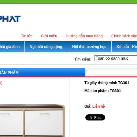
Tin tức
Giới thiệu
Hướng dẫn mua hàng
Chính sách vậ
hất gia đình
Nội thất công cộng
Nội thất trường học
Két sắt - K
Tìm kiếm:
 SẢN PHẨM
Tủ giầy thông minh TG301
Mã sản phẩm: TG301
Giá:
Liên hệ