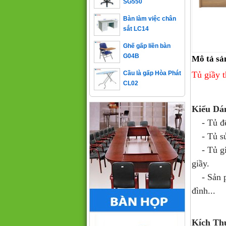
Bàn làm việc chân
sắt LC14
Ghế gấp liền bàn
G04B
Mô tả sả
Cầu là gấp Hòa Phát
Tủ giầy 
CL02
Kiểu Dá
- Tủ để 
- Tủ sử 
- Tủ giầ
giầy.
- Sản 
đình...
Kích Th