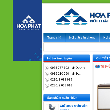
Trang chủ
Nội thất văn phòng
Nội t
Hỗ trợ trực tuyến
CHI TIẾT
0935 777 602 - Mr Dương
0935 210 250 - Mr Đạt
0236. 3 688 989
0236. 2 618 618
Bàn trưởng phòng
ET1400D
Sản phẩm ngẫu nhiên
Ghế xoay nhân viên
SG550