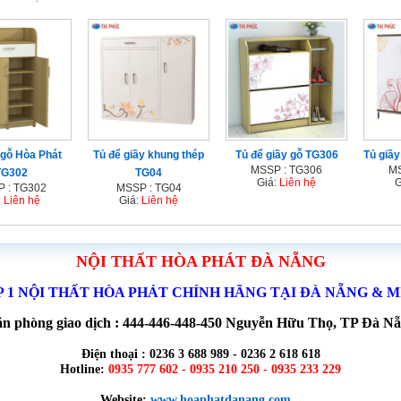
 gỗ Hòa Phát
Tủ để giầy khung thép
Tủ để giầy gỗ TG306
Tủ giầ
MSSP : TG306
MS
TG302
TG04
Giá:
Liên hệ
G
 : TG302
MSSP : TG04
:
Liên hệ
Giá:
Liên hệ
NỘI THẤT HÒA PHÁT ĐÀ NẴNG
P 1 NỘI THẤT HÒA PHÁT CHÍNH HÃNG TẠI ĐÀ NẴNG & 
n phòng giao dịch : 444-446-448-450 Nguyễn Hữu Thọ, TP Đà N
Điện thoại : 0236 3 688 989 - 0236 2 618 618
Hotline:
0935 777 602 - 0935 210 250 - 0935 233 229
Website:
www.hoaphatdanang.com