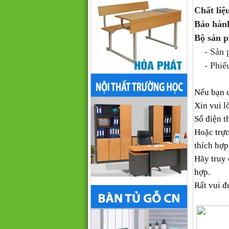
Chất liệ
Bảo hàn
Bộ sản 
- Sản ph
- Phiếu
Nếu bạn 
Xin vui l
Số điện t
Hoặc trực
thích hợp
Hãy truy
hợp.
Rất vui đ