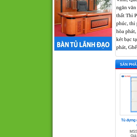
ngăn văn 
thất Thi 
phúc, thi 
hòa phát,
két bạc tạ
phát, Ghê
SẢN PHẨ
Tủ đựng 
MSS
Giá