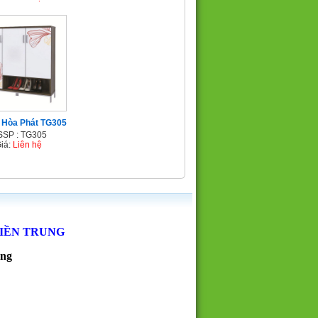
y Hòa Phát TG305
SP : TG305
iá:
Liên hệ
MIỀN TRUNG
ẵng