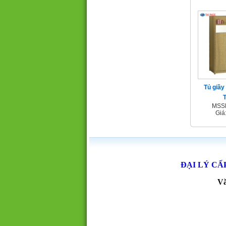
Tủ giầy
MSSP
Giá
ĐẠI LÝ CẤ
Vă