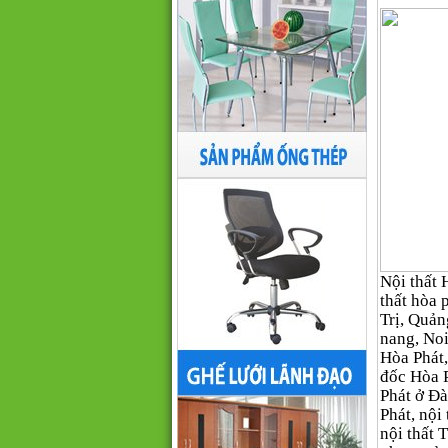
Nội thất H
thất hòa
Trị, Quản
nang, Noi
Hòa Phát,
đốc Hòa 
Phát ở Đà
Phát, nội 
nội thất