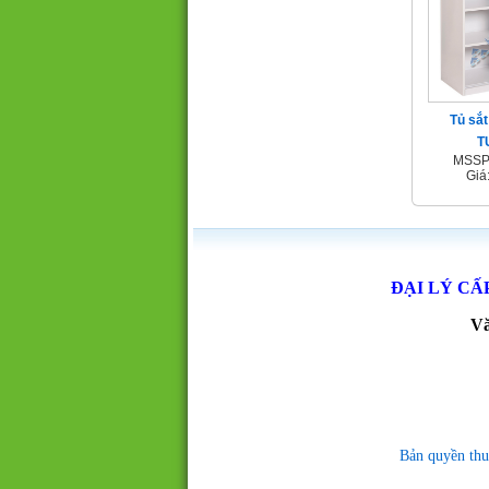
Tủ sắt
T
MSSP
Giá
ĐẠI LÝ CẤ
Vă
Bản quyền thu