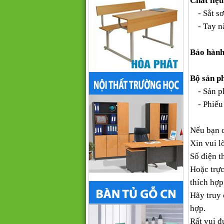
Chất liệu
- Sắt sơ
- Tay n
Bảo hành
Bộ sản p
- Sản ph
- Phiếu 
Nếu bạn 
Xin vui l
Số điện th
Hoặc trực
thích hợp
Hãy truy
hợp.
Rất vui đ