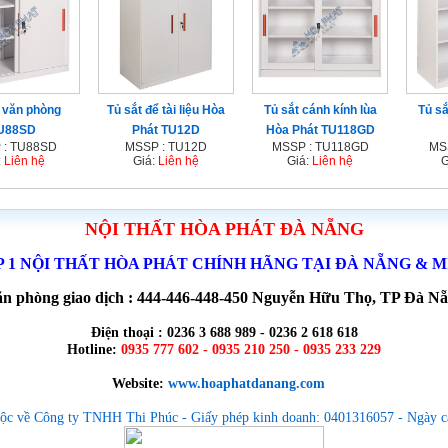
 văn phòng
Tủ sắt để tài liệu Hòa
Tủ sắt cánh kính lùa
Tủ sắ
U88SD
Phát TU12D
Hòa Phát TU118GD
 : TU88SD
MSSP : TU12D
MSSP : TU118GD
MS
:
Liên hệ
Giá:
Liên hệ
Giá:
Liên hệ
G
NỘI THẤT HÒA PHÁT ĐÀ NẴNG
P 1 NỘI THẤT HÒA PHÁT CHÍNH HÃNG TẠI ĐÀ NẴNG & 
n phòng giao dịch : 444-446-448-450 Nguyễn Hữu Thọ, TP Đà N
Điện thoại : 0236 3 688 989 - 0236 2 618 618
Hotline:
0935 777 602 - 0935 210 250 - 0935 233 229
Website:
www.hoaphatdanang.com
ộc về Công ty TNHH Thi Phúc - Giấy phép kinh doanh: 0401316057 - Ngày c