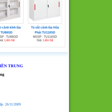
t cánh kính lùa
Tủ sắt cánh lùa Hòa
TU88GD
Phát TU118SD
SP : TU88GD
MSSP : TU118SD
iá:
Liên hệ
Giá:
Liên hệ
MIỀN TRUNG
ẵng
ấp: 26/11/2009