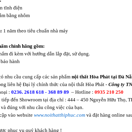
:
n tĩnh điện
ắm bằng nhôm
:
1 năm theo tiêu chuẩn nhà máy
hẩm chính hãng gồm:
ẩm đi kèm với hướng dẫn lắp đặt, sử dụng.
bảo hành
có nhu cầu cung cấp các sản phẩm
nội thất Hòa Phát tại Đà Nẵ
òng liên hệ Đại lý chính thức của nội thất Hòa Phát -
Công ty T
oại :
0236. 2618 618 - 368 89 89
– Hotline :
0935 210 250
 tiếp đến Showroom tại địa chỉ : 444 – 450 Nguyễn Hữu Thọ, T
 và đúng với nhu cầu công việc của bạn.
 cập vào website
www.noithatthiphuc.com
và đặt hàng online s
ược phục vụ quý khách hàng !