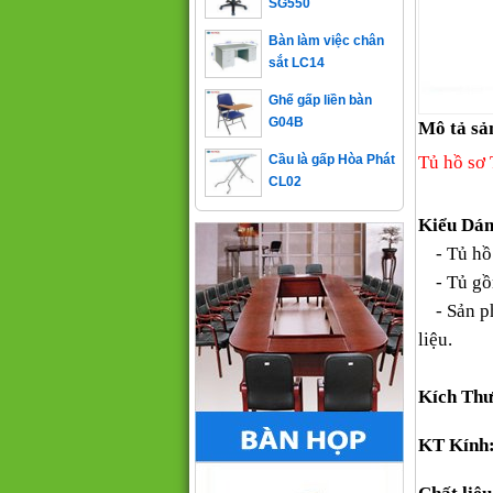
Bàn làm việc chân
sắt LC14
Ghế gấp liền bàn
G04B
Mô tả sả
Cầu là gấp Hòa Phát
Tủ hồ sơ
CL02
Kiểu Dá
- Tủ hồ 
- Tủ gồm
- Sản 
liệu.
Kích Thư
KT Kính