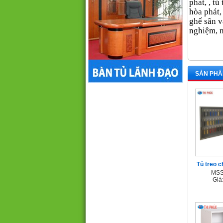
phat, , tủ
hòa phát,
ghế sân v
nghiệm, n
SẢN PHẨ
Tủ treo 
MSS
Giá