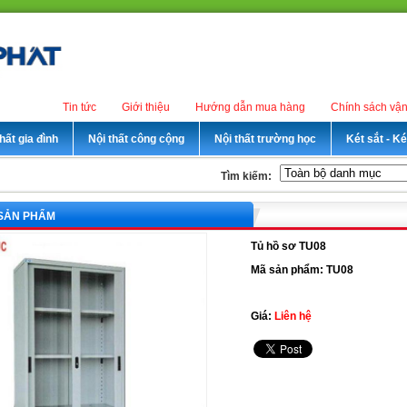
Tin tức
Giới thiệu
Hướng dẫn mua hàng
Chính sách vậ
hất gia đình
Nội thất công cộng
Nội thất trường học
Két sắt - K
Tìm kiếm:
 SẢN PHẨM
Tủ hồ sơ TU08
Mã sản phẩm: TU08
Giá:
Liên hệ