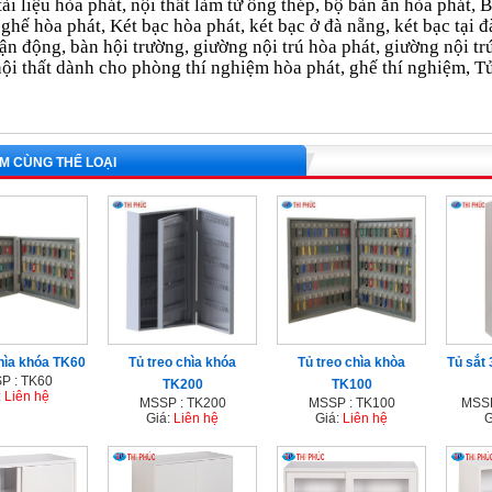
 tài liệu hòa phát, nội thất làm từ ống thép, bộ bàn ăn hòa phát
 ghế hòa phát, Két bạc hòa phát, két bạc ở đà nẵng, két bạc tại đ
ận động, bàn hội trường, giường nội trú hòa phát, giường nội tr
ội thất dành cho phòng thí nghiệm hòa phát, ghế thí nghiệm,
T
M CÙNG THỂ LOẠI
chìa khóa TK60
Tủ treo chìa khóa
Tủ treo chìa khòa
Tủ sắt
P : TK60
TK200
TK100
:
Liên hệ
MSSP : TK200
MSSP : TK100
MSSP
Giá:
Liên hệ
Giá:
Liên hệ
G