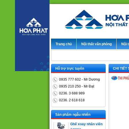
Trang chủ
Nội thất văn phòng
Nội t
Hỗ trợ trực tuyến
CHI TIẾT
0935 777 602 - Mr Dương
0935 210 250 - Mr Đạt
0236. 3 688 989
0236. 2 618 618
Bàn trưởng phòng
ET1400D
Sản phẩm ngẫu nhiên
Ghế xoay nhân viên
SG550