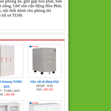
, Bàn phòng ăn, ghế gấp hòa phát, bàn
à nẵng, Ghế sân vận động Hòa Phát,
ú, nội thất dành cho phòng thí
ủ hồ sơ TU08
.
 3 khoang TU981-
Hộc sắt di động HS2
MSSP : HS2
3KD
Giá:
Liên hệ
 : TU981-3KD
iá:
Liên hệ