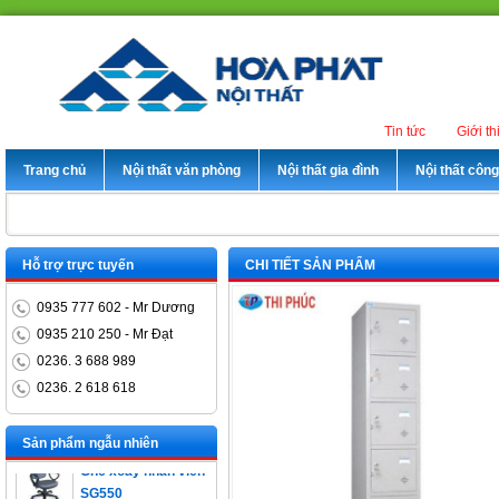
Tin tức
Giới th
Trang chủ
Nội thất văn phòng
Nội thất gia đình
Nội thất côn
Hỗ trợ trực tuyến
CHI TIẾT SẢN PHẨM
0935 777 602 - Mr Dương
0935 210 250 - Mr Đạt
0236. 3 688 989
0236. 2 618 618
Bàn trưởng phòng
ET1400D
Sản phẩm ngẫu nhiên
Ghế xoay nhân viên
SG550