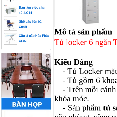
Bàn làm việc chân
sắt LC14
Ghế gấp liền bàn
G04B
Mô tả sản phẩm
Cầu là gấp Hòa Phát
CL02
Tủ locker 6 ngăn
Kiểu Dáng
- Tủ Locker mặt 
- Tủ gồm 6 khoa
- Trên mỗi cánh c
khóa móc.
- Sản phẩm
tủ 
văn phòng, công s