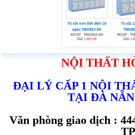
Tủ sắt sơn tĩnh điện 18
Tủ sắt 1
ngăn TMG983-6K
TMG98
MSSP : TMG983-6K
MSSP : T
Giá:
Liên hệ
Giá:
Li
NỘI THẤT H
ĐẠI LÝ CẤP 1 NỘI T
TẠI ĐÀ NẴ
Văn phòng giao dịch : 44
TP