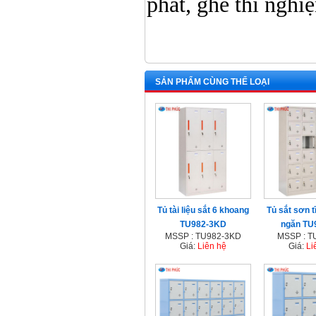
phát, ghế thí nghi
SẢN PHẨM CÙNG THỂ LOẠI
Tủ tài liệu sắt 6 khoang
Tủ sắt sơn t
TU982-3KD
ngăn TU
MSSP : TU982-3KD
MSSP : T
Giá:
Liên hệ
Giá:
Li