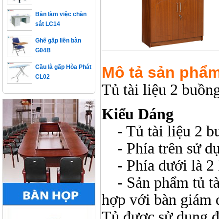
Bàn làm việc chân
sắt LC14
Ghế gấp liền bàn
G04B
Cầu là gấp Hòa Phát
Mô tả sản phẩ
CL02
Tủ tài liệu 2 bu
Kiểu Dáng
- Tủ tài liệu 2 b
- Phía trên sử dụn
- Phía dưới là 2
- Sản phẩm tủ tà
hợp với bàn giám
Tủ được sử dụng để 