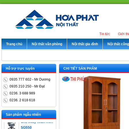
Tin tức
Giới th
Trang chủ
Nội thất văn phòng
Nội thất gia đình
Nội thất côn
Hỗ trợ trực tuyến
CHI TIẾT SẢN PHẨM
0935 777 602 - Mr Dương
0935 210 250 - Mr Đạt
0236. 3 688 989
0236. 2 618 618
Bàn trưởng phòng
ET1400D
Sản phẩm ngẫu nhiên
Ghế xoay nhân viên
SG550