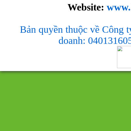
Website:
www.
Bản quyền thuộc về Công t
doanh: 040131605