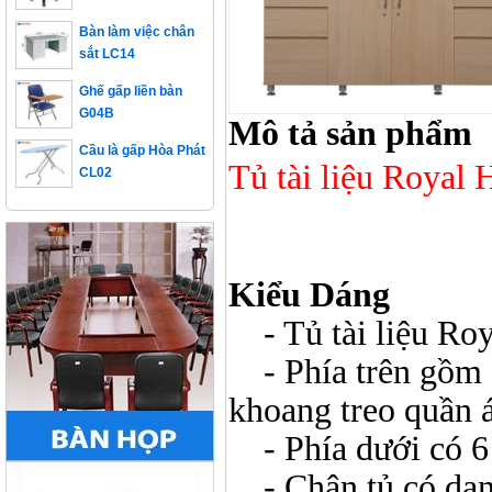
Bàn làm việc chân
sắt LC14
Ghế gấp liền bàn
G04B
Mô tả sản phẩm
Cầu là gấp Hòa Phát
CL02
Tủ tài liệu Royal
Kiểu Dáng
- Tủ tài liệu Roy
- Phía trên gồm 2
khoang treo quần 
- Phía dưới có 6
- Chân tủ có dạng