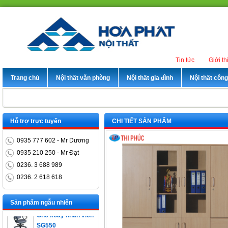
Tin tức
Giới th
Trang chủ
Nội thất văn phòng
Nội thất gia đình
Nội thất côn
Hỗ trợ trực tuyến
CHI TIẾT SẢN PHẨM
0935 777 602 - Mr Dương
0935 210 250 - Mr Đạt
0236. 3 688 989
0236. 2 618 618
Bàn trưởng phòng
ET1400D
Sản phẩm ngẫu nhiên
Ghế xoay nhân viên
SG550