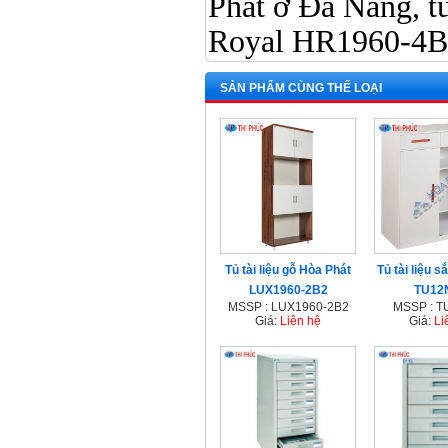
Phát ở Đà Nẵng, tủ 
Royal HR1960-4B
SẢN PHẨM CÙNG THỂ LOẠI
Tủ tài liệu gỗ Hòa Phát
Tủ tài liệu s
LUX1960-2B2
TU12
MSSP : LUX1960-2B2
MSSP : 
Giá:
Liên hệ
Giá:
Li