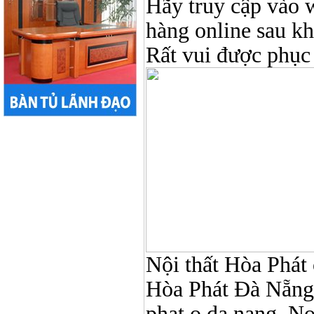
Hãy truy cập vào 
hàng online sau k
Rất vui được phục
Nội thất Hòa Phát ở
Hòa Phát Đà Nẵng, 
phat o da nang, No