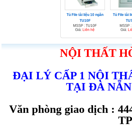
Tủ File tài liệu 10 ngăn
Tủ File tài 
TU10F
TU
MSSP : TU10F
MSSP :
Giá:
Liên hệ
Giá:
Li
NỘI THẤT H
ĐẠI LÝ CẤP 1 NỘI T
TẠI ĐÀ NẴ
Văn phòng giao dịch : 44
TP