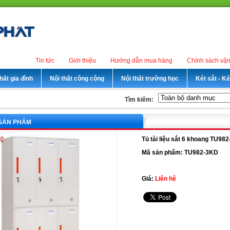
Tin tức
Giới thiệu
Hướng dẫn mua hàng
Chính sách vậ
hất gia đình
Nội thất công cộng
Nội thất trường học
Két sắt - K
Tìm kiếm:
 SẢN PHẨM
Tủ tài liệu sắt 6 khoang TU98
Mã sản phẩm: TU982-3KD
Giá:
Liên hệ