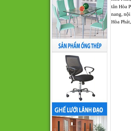
tân Hòa Ph
nang, nội
Hòa Phát,