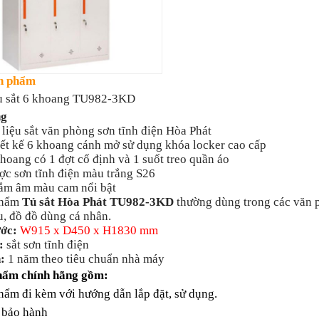
n phẩm
iệu sắt 6 khoang TU982-3KD
ng
liệu sắt văn phòng sơn tĩnh điện Hòa Phát
ết kế 6 khoang cánh mở sử dụng khóa locker cao cấp
ang có 1 đợt cố định và 1 suốt treo quần áo
c sơn tĩnh điện màu trắng S26
m âm màu cam nổi bật
phẩm
Tủ sắt Hòa Phát TU982-3KD
thường dùng trong các văn p
ệu, đồ đồ dùng cá nhân.
ớc:
W915 x D450 x H1830 mm
:
sắt sơn tĩnh điện
:
1 năm theo tiêu chuẩn nhà máy
hẩm chính hãng gồm:
ẩm đi kèm với hướng dẫn lắp đặt, sử dụng.
bảo hành