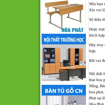
Nếu bạn 
Xin vui l
Số điện t
Hoặc trực
thích hợp
Hãy truy
hợp.
Rất vui đ
Nội thất 
that hoa 
Nẵng, Bàn
hoa phat,
Phát tại 
Hòa Phát,