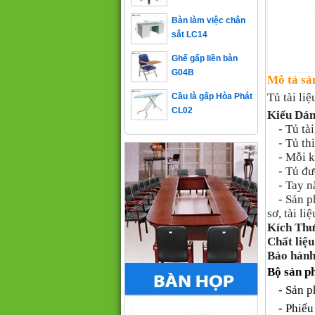
Bàn làm việc chân
sắt LC14
Ghế gấp liền bàn
G04B
Mô tả sả
Cầu là gấp Hòa Phát
CL02
Tủ tài l
Kiểu Dá
- Tủ tài 
- Tủ thi
- Mỗi kho
- Tủ đượ
- Tay nắ
- Sản 
sơ, tài li
Kích Thư
Chất liệu
Bảo hành
Bộ sản p
- Sản ph
- Phiếu 