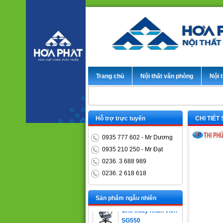
Trang chủ
Nội thất văn phòng
Nội t
Hỗ trợ trực tuyến
CHI TIẾT
0935 777 602 - Mr Dương
0935 210 250 - Mr Đạt
0236. 3 688 989
Bàn trưởng phòng
0236. 2 618 618
ET1400D
Sản phẩm ngẫu nhiên
Ghế xoay nhân viên
SG550