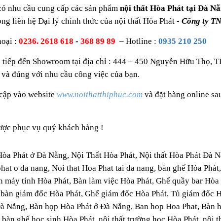
có nhu cầu cung cấp các sản phẩm
nội thất Hòa Phát tại Đà Nẵ
òng liên hệ Đại lý chính thức của nội thất Hòa Phát -
Công ty T
hoại :
0236. 2618 618
-
368 89 89
– Hotline :
0935 210 250
 tiếp đến Showroom tại địa chỉ : 444 – 450 Nguyễn Hữu Thọ, T
 và đúng với nhu cầu công việc của bạn.
 cập vào website
www.noithatthiphuc.com
và đặt hàng online s
ược phục vụ quý khách hàng !
Hòa Phát ở Đà Nẵng, Nội Thất Hòa Phát, Nội thất Hòa Phát Đà 
phat o da nang, Noi that Hoa Phat tai da nang, bàn ghế Hòa Phát
 máy tính Hòa Phát, Bàn làm việc Hòa Phát, Ghế quầy bar Hòa Phá
 bàn giám đốc Hòa Phát, Ghế giám đốc Hòa Phát, Tủ giám đốc 
Đà Nẵng, Bàn họp Hòa Phát ở Đà Nẵng, Ban hop Hoa Phat, Bàn 
 bàn ghế học sinh Hòa Phát, nội thất trường học Hòa Phát, nội 