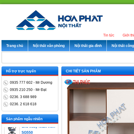
Tin tức
Giới th
Trang chủ
Nội thất văn phòng
Nội thất gia đình
Nội thất côn
Hỗ trợ trực tuyến
CHI TIẾT SẢN PHẨM
0935 777 602 - Mr Dương
0935 210 250 - Mr Đạt
0236. 3 688 989
0236. 2 618 618
Bàn trưởng phòng
ET1400D
Sản phẩm ngẫu nhiên
Ghế xoay nhân viên
SG550