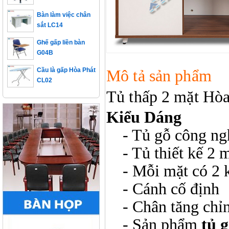
Bàn làm việc chân
sắt LC14
Ghế gấp liền bàn
G04B
Cầu là gấp Hòa Phát
Mô tả sản phẩm
CL02
Tủ thấp 2 mặt Hò
Kiểu Dáng
- Tủ gỗ công ngh
- Tủ thiết kế 2 m
- Mỗi mặt có 2 
- Cánh cố định
- Chân tăng chỉn
- Sản phẩm
tủ 