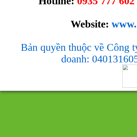
Hotline:
0935 777 602 
Website:
www.
Bản quyền thuộc về Công t
doanh: 040131605