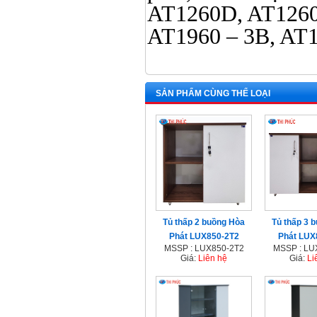
AT1260D, AT126
AT1960 – 3B, AT
SẢN PHẨM CÙNG THỂ LOẠI
Tủ thấp 2 buồng Hòa
Tủ thấp 3 
Phát LUX850-2T2
Phát LUX
MSSP : LUX850-2T2
MSSP : LU
Giá:
Liên hệ
Giá:
Li