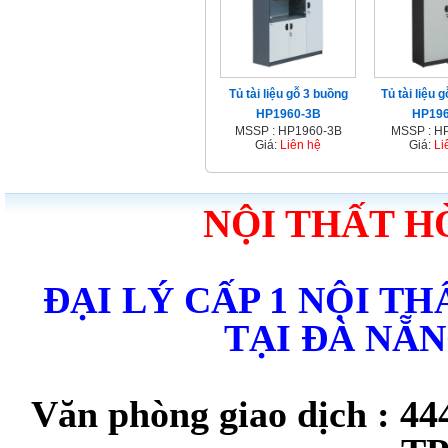
Tủ tài liệu gỗ 3 buồng
Tủ tài liệu 
HP1960-3B
HP19
MSSP : HP1960-3B
MSSP : H
Giá:
Liên hệ
Giá:
Li
NỘI THẤT H
ĐẠI LÝ CẤP 1 NỘI T
TẠI ĐÀ NẴ
Văn phòng giao dịch : 44