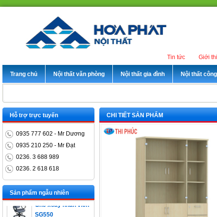
Tin tức
Giới th
Trang chủ
Nội thất văn phòng
Nội thất gia đình
Nội thất côn
Hỗ trợ trực tuyến
CHI TIẾT SẢN PHẨM
0935 777 602 - Mr Dương
0935 210 250 - Mr Đạt
0236. 3 688 989
0236. 2 618 618
Bàn trưởng phòng
ET1400D
Sản phẩm ngẫu nhiên
Ghế xoay nhân viên
SG550