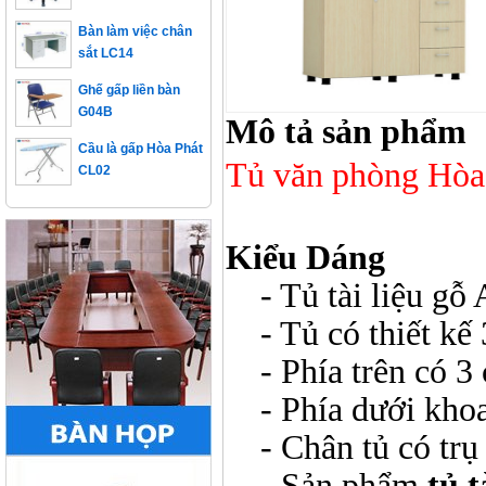
Bàn làm việc chân
sắt LC14
Ghế gấp liền bàn
G04B
Mô tả sản phẩm
Cầu là gấp Hòa Phát
CL02
Tủ văn phòng Hò
Kiểu Dáng
- Tủ tài liệu gỗ 
- Tủ có thiết kế 
- Phía trên có 3 
- Phía dưới khoa
- Chân tủ có trụ 
- Sản phẩm
tủ 