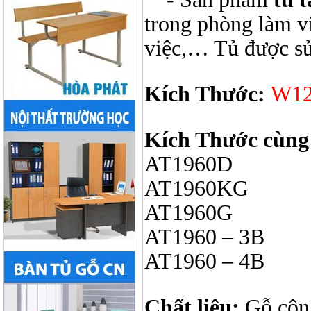
trong phòng làm vi
việc,… Tủ được sử d
Kích Thước:
W12
Kích Thước cùng
AT1960D
W8
AT1960KG W80
AT1960G W80
AT1960 – 3B W
AT1960 – 4B W
Chất liệu:
Gỗ công